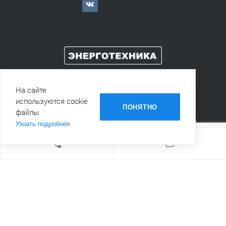
+73422610088
На сайте
используются cookie
ПОНЯТНО
E-mail:
etehnika@yandex.ru
файлы
Адрес:
614051, г.Пермь, ул.Пушкарская, 51, оф. 201
Узнать подробнее
© 1992-2026 Энерготехника
Политика конфиденциальности