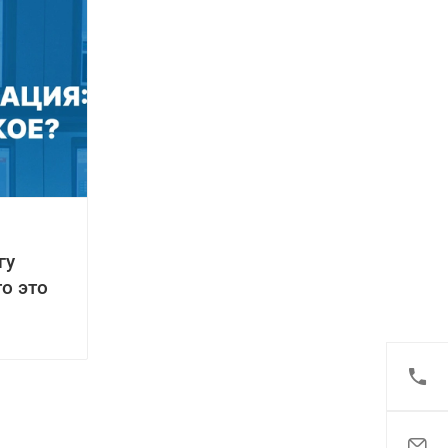
гу
о это