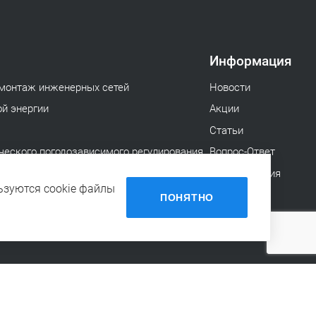
Информация
 монтаж инженерных сетей
Новости
ой энергии
Акции
Статьи
еского погодозависимого регулирования
Вопрос-Ответ
Документация
ьзуются cookie файлы
е блочные модули
ПОНЯТНО
бопроводов
нт с СРО