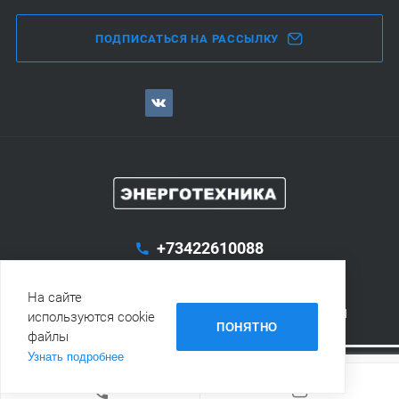
ПОДПИСАТЬСЯ НА РАССЫЛКУ
+73422610088
E-mail:
etehnika@yandex.ru
На сайте
Адрес:
614051, г.Пермь, ул.Пушкарская, 51, оф. 201
используются cookie
ПОНЯТНО
файлы
Узнать подробнее
© 1992-2026 Энерготехника