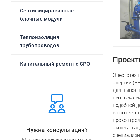
Сертифицированные
блочные модули
Теплоизоляция
трубопроводов
Проекти
Капитальный ремонт с СРО
Энерготехн
энергии (У
для выполн
неотъемлем
подобной д
в соответс
проконтрол
эксплуатац
Нужна консультация?
специализи