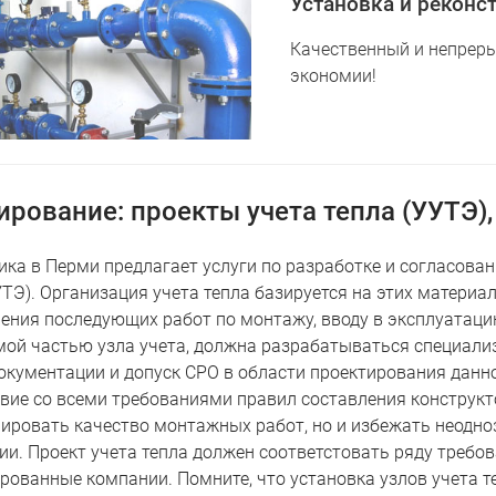
Установка и реконст
Качественный и непреры
экономии!
рование: проекты учета тепла (УУТЭ), 
ика в Перми предлагает услуги по разработке и согласова
УТЭ). Организация учета тепла базируется на этих матери
ения последующих работ по монтажу, вводу в эксплуатац
ой частью узла учета, должна разрабатываться специали
окументации и допуск СРО в области проектирования данног
твие со всеми требованиями правил составления конструкт
ировать качество монтажных работ, но и избежать неодно
ии. Проект учета тепла должен соответстовать ряду требов
рованные компании. Помните, что установка узлов учета теп