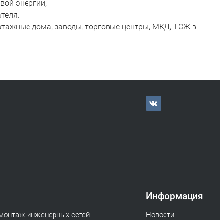
вой энергии;
теля.
этажные дома, заводы, торговые центры, МКД, ТСЖ в
Информация
 монтаж инженерных сетей
Новости