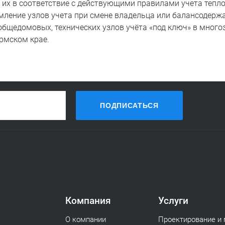
 их в соответствие с действующими правилами учета тепло
ление узлов учета при смене владельца или балансодержа
бщедомовых, технических узлов учёта «под ключ» в много
рмском крае.
ПОДПИСАТЬСЯ
Компания
Услуги
О компании
Проектирование и