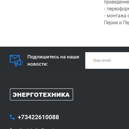
приведение
переоформ
монтажа о
Перми и Пе
Подпишитесь на наши
новости:
+73422610088