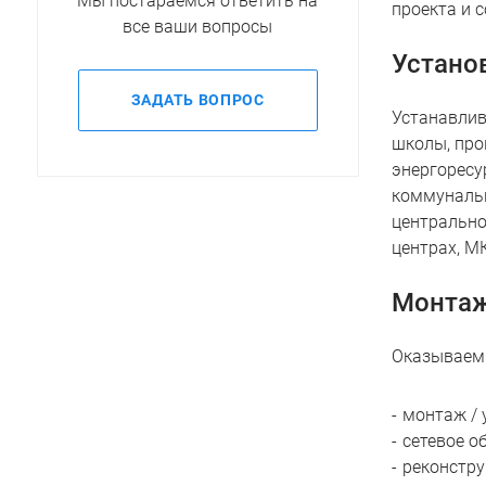
Мы постараемся ответить на
проекта и 
все ваши вопросы
Установ
ЗАДАТЬ ВОПРОС
Устанавлив
школы, про
энергоресу
коммунальн
центрально
центрах, М
Монтаж
Оказываем 
монтаж / 
сетевое о
реконстру